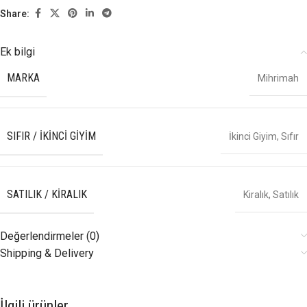
Share:
Ek bilgi
MARKA
Mihrimah
SIFIR / İKINCI GIYIM
İkinci Giyim
,
Sıfır
SATILIK / KIRALIK
Kiralık
,
Satılık
Değerlendirmeler (0)
Shipping & Delivery
İlgili ürünler