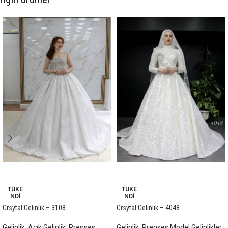
-9%
-8%
TÜKE
TÜKE
NDI
NDI
Crsytal Gelinlik – 3108
Crsytal Gelinlik – 4048
Gelinlik
,
Açık Gelinlik
,
Prenses
Gelinlik
,
Prenses Model Gelinlikler