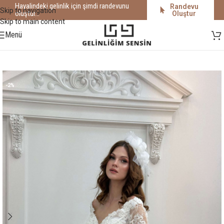
Hayalindeki gelinlik için şimdi randevunu
Randevu
Skip to navigation
oluştur...
Oluştur
Skip to main content
Menü
-2%