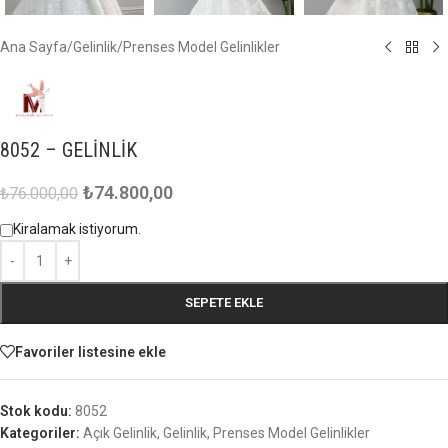
Ana Sayfa
/
Gelinlik
/
Prenses Model Gelinlikler
8052 – GELİNLİK
₺
74.800,00
₺
76.000,00
Kiralamak istiyorum.
SEPETE EKLE
Favoriler listesine ekle
Stok kodu:
8052
Kategoriler:
Açık Gelinlik
,
Gelinlik
,
Prenses Model Gelinlikler