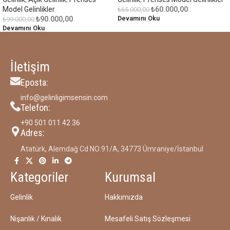
Model Gelinlikler
₺
60.000,00
₺
65.000,00
Devamını Oku
₺
90.000,00
₺
99.000,00
Devamını Oku
İletişim
Eposta:
info@gelinligimsensin.com
Telefon:
‪+90 501 011 42 36‬
Adres:
Atatürk, Alemdağ Cd NO:91/A, 34773 Ümraniye/İstanbul
Kategoriler
Kurumsal
Gelinlik
Hakkımızda
Nişanlık / Kınalık
Mesafeli Satış Sözleşmesi