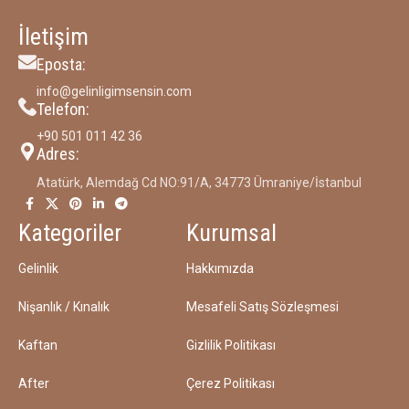
İletişim
Eposta:
info@gelinligimsensin.com
Telefon:
‪+90 501 011 42 36‬
Adres:
Atatürk, Alemdağ Cd NO:91/A, 34773 Ümraniye/İstanbul
Kategoriler
Kurumsal
Gelinlik
Hakkımızda
Nişanlık / Kınalık
Mesafeli Satış Sözleşmesi
Kaftan
Gizlilik Politikası
After
Çerez Politikası