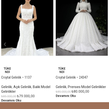
-7%
-6%
TÜKE
TÜKE
NDI
NDI
Crsytal Gelinlik – 1137
Crsytal Gelinlik – 24347
Gelinlik
,
Açık Gelinlik
,
Balık Model
Gelinlik
,
Prenses Model Gelinlikler
Gelinlikler
₺
80.000,00
₺
85.000,00
Devamını Oku
₺
79.000,00
₺
85.000,00
Devamını Oku