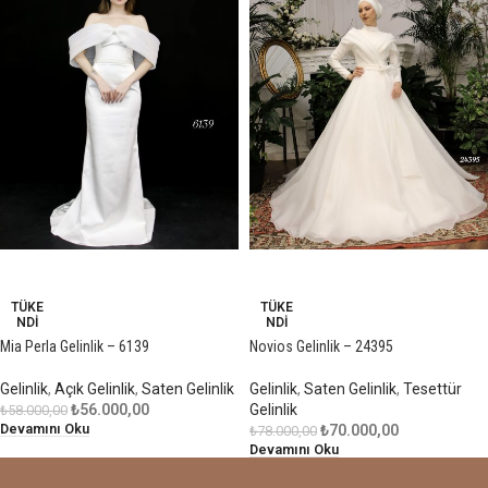
-3%
-10%
TÜKE
TÜKE
NDI
NDI
Mia Perla Gelinlik – 6139
Novios Gelinlik – 24395
Gelinlik
,
Açık Gelinlik
,
Saten Gelinlik
Gelinlik
,
Saten Gelinlik
,
Tesettür
₺
56.000,00
Gelinlik
₺
58.000,00
Devamını Oku
₺
70.000,00
₺
78.000,00
Devamını Oku