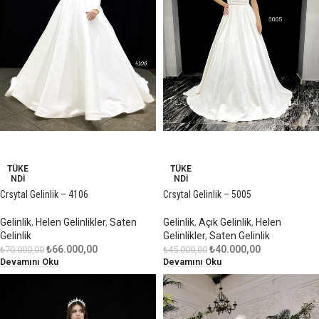
-6%
-11%
TÜKE
TÜKE
NDI
NDI
Crsytal Gelinlik – 4106
Crsytal Gelinlik – 5005
Gelinlik
,
Helen Gelinlikler
,
Saten
Gelinlik
,
Açık Gelinlik
,
Helen
Gelinlik
Gelinlikler
,
Saten Gelinlik
₺
66.000,00
₺
40.000,00
₺
70.000,00
₺
45.000,00
Devamını Oku
Devamını Oku