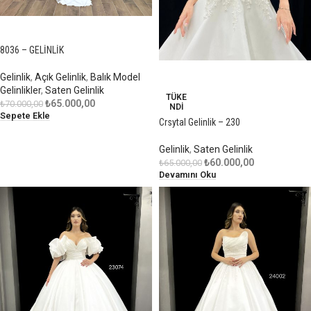
-7%
8036 – GELİNLİK
-8%
Gelinlik
,
Açık Gelinlik
,
Balık Model
Gelinlikler
,
Saten Gelinlik
TÜKE
₺
65.000,00
₺
70.000,00
NDI
Sepete Ekle
Crsytal Gelinlik – 230
Gelinlik
,
Saten Gelinlik
₺
60.000,00
₺
65.000,00
Devamını Oku