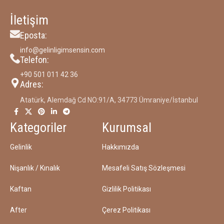
İletişim
Eposta:
info@gelinligimsensin.com
Telefon:
‪+90 501 011 42 36‬
Adres:
Atatürk, Alemdağ Cd NO:91/A, 34773 Ümraniye/İstanbul
Kategoriler
Kurumsal
Gelinlik
Hakkımızda
Nişanlık / Kınalık
Mesafeli Satış Sözleşmesi
Kaftan
Gizlilik Politikası
After
Çerez Politikası