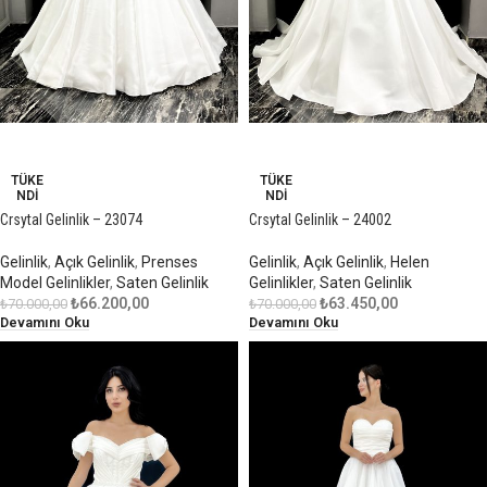
-5%
-9%
TÜKE
TÜKE
NDI
NDI
Crsytal Gelinlik – 23074
Crsytal Gelinlik – 24002
Gelinlik
,
Açık Gelinlik
,
Prenses
Gelinlik
,
Açık Gelinlik
,
Helen
Model Gelinlikler
,
Saten Gelinlik
Gelinlikler
,
Saten Gelinlik
₺
66.200,00
₺
63.450,00
₺
70.000,00
₺
70.000,00
Devamını Oku
Devamını Oku