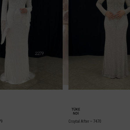
-10%
TÜKE
NDI
79
Crsytal After – 7470