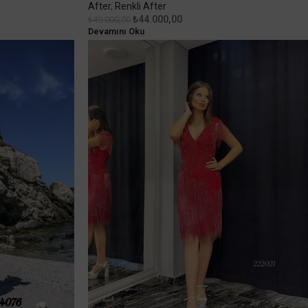
After
,
Renkli After
₺
44.000,00
₺
49.000,00
Devamını Oku