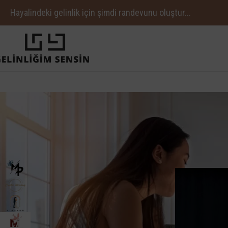
Hayalindeki gelinlik için şimdi randevunu oluştur...
MARKA
Ana Sayfa
/
Afte
Mia Perla
1
Crystal Wedding
2
Hiranur
3
Mihrimah
2