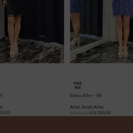
-15%
TÜKE
NDI
91
Novios After – 745
er
After
,
Renkli After
00,00
₺
34.000,00
₺
40.000,00
Devamını Oku