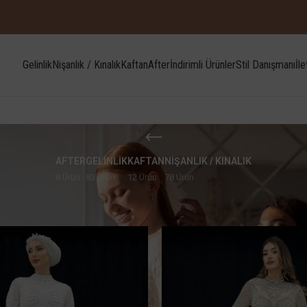
Gelinlik
Nişanlık / Kınalık
Kaftan
After
İndirimli Ürünler
Stil Danışmanı
İle
AFTER
GELINLIK
KAFTAN
NIŞANLIK / KINALIK
8 Ürün
83 Ürün
12 Ürün
78 Ürün
r