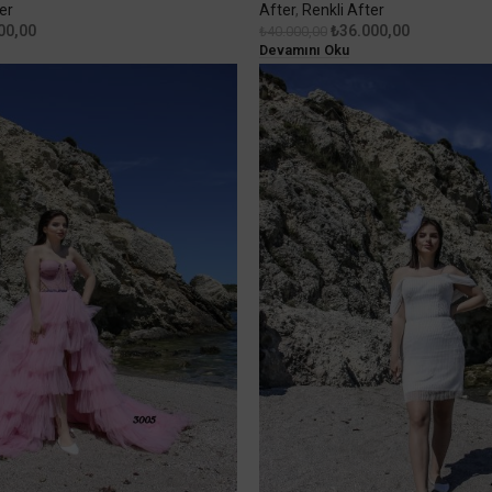
er
After
,
Renkli After
00,00
₺
36.000,00
₺
40.000,00
Devamını Oku