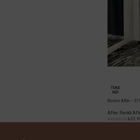
-20%
TÜKE
NDI
Novios After – 51
After
,
Renkli Aft
₺
32.0
₺
40.000,00
Devamını Oku