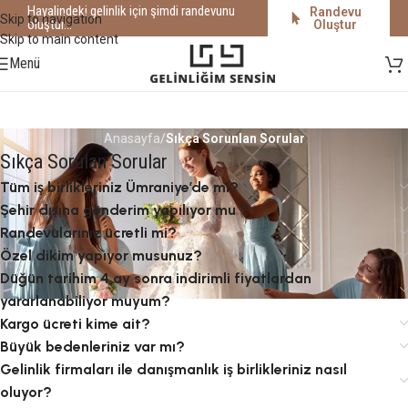
Hayalindeki gelinlik için şimdi randevunu
Randevu
Skip to navigation
oluştur...
Oluştur
Skip to main content
Menü
Anasayfa
/
Sıkça Sorunlan Sorular
Sıkça Sorulan Sorular
Tüm iş birlikleriniz Ümraniye’de mi?
Şehir dışına gönderim yapılıyor mu ?
Randevularınız ücretli mi?
Özel dikim yapıyor musunuz?
Düğün tarihim 4 ay sonra indirimli fiyatlardan
yararlanabiliyor muyum?
Kargo ücreti kime ait?
Büyük bedenleriniz var mı?
Gelinlik firmaları ile danışmanlık iş birlikleriniz nasıl
oluyor?