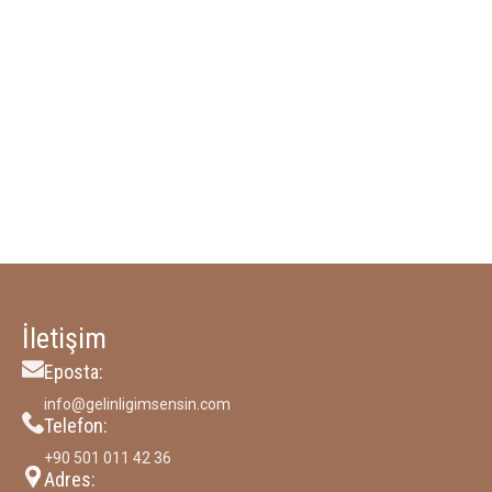
İletişim
Eposta:
info@gelinligimsensin.com
Telefon:
‪+90 501 011 42 36‬
Adres: