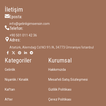
İletişim
Eposta:
info@gelinligimsensin.com
Telefon:
‪+90 501 011 42 36‬
Adres:
Atatürk, Alemdağ Cd NO:91/A, 34773 Ümraniye/İstanbul
Kategoriler
Kurumsal
Gelinlik
Hakkımızda
Nişanlık / Kınalık
Mesafeli Satış Sözleşmesi
Kaftan
Gizlilik Politikası
After
Çerez Politikası