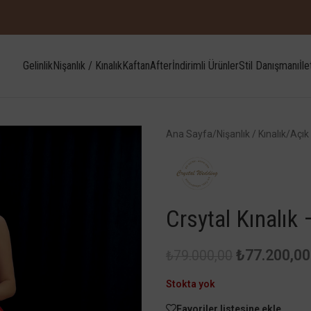
Gelinlik
Nişanlık / Kınalık
Kaftan
After
İndirimli Ürünler
Stil Danışmanı
İle
Ana Sayfa
/
Nişanlık / Kınalık
/
Açık 
Crsytal Kınalık
₺
77.200,00
₺
79.000,00
Stokta yok
Favoriler listesine ekle