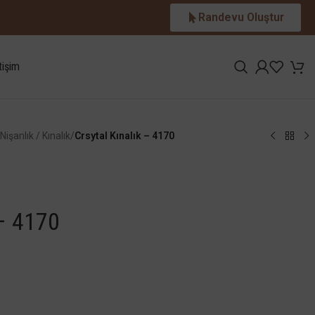
Randevu Oluştur
tişim
Nişanlık / Kınalık
/
Crsytal Kınalık – 4170
 – 4170