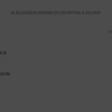
EK BILGI
DEĞERLENDIRMELER (0)
SHIPPING & DELIVERY
C
ALIK
 GIYIM