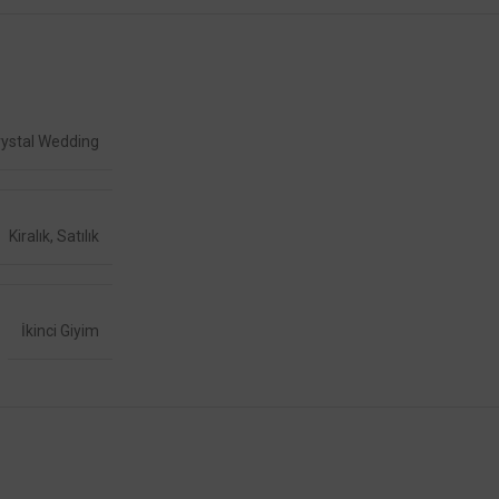
rystal Wedding
Kiralık
,
Satılık
İkinci Giyim