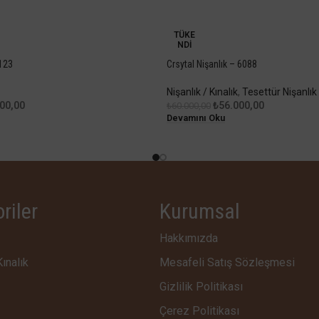
-7%
TÜKE
NDI
4123
Crsytal Nişanlık – 6088
Nişanlık / Kınalık
,
Tesettür Nişanlık 
00,00
₺
56.000,00
₺
60.000,00
Devamını Oku
riler
Kurumsal
Hakkımızda
Kınalık
Mesafeli Satış Sözleşmesi
Gizlilik Politikası
Çerez Politikası