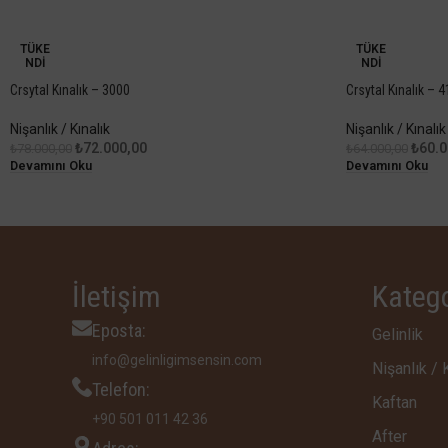
-8%
-6%
TÜKE
TÜKE
NDI
NDI
Crsytal Kınalık – 3000
Crsytal Kınalık – 
Nişanlık / Kınalık
Nişanlık / Kınalık
₺
72.000,00
₺
60.0
₺
78.000,00
₺
64.000,00
Devamını Oku
Devamını Oku
İletişim
Katego
Eposta:
Gelinlik
info@gelinligimsensin.com
Nişanlık / 
Telefon:
Kaftan
‪+90 501 011 42 36‬
After