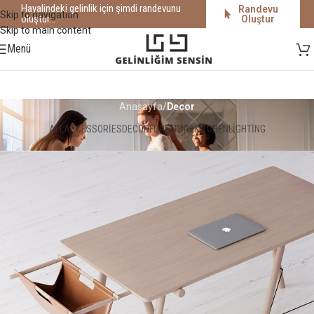
Hayalindeki gelinlik için şimdi randevunu
Randevu
Skip to navigation
oluştur...
Oluştur
Skip to main content
Menü
Anasayfa
/
Decor
ALL
ACCESSORIES
DECOR
FURNITURE
KITCHEN
LIGHTING