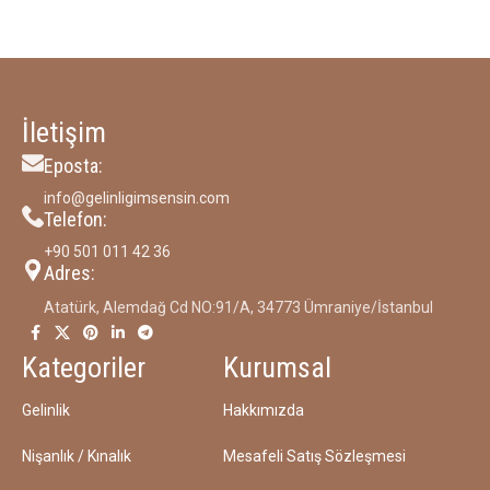
İletişim
Eposta:
info@gelinligimsensin.com
Telefon:
‪+90 501 011 42 36‬
Adres:
Atatürk, Alemdağ Cd NO:91/A, 34773 Ümraniye/İstanbul
Kategoriler
Kurumsal
Gelinlik
Hakkımızda
Nişanlık / Kınalık
Mesafeli Satış Sözleşmesi